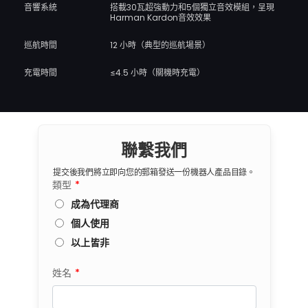
音響系統
搭載30瓦超強動力和5個獨立音效模組，呈現
Harman Kardon音效效果
巡航時間
12 小時（典型的巡航場景）
充電時間
≤4.5 小時（關機時充電）
聯繫我們
提交後我們將立即向您的郵箱發送一份機器人產品目錄。
類型
*
成為代理商
個人使用
以上皆非
姓名
*