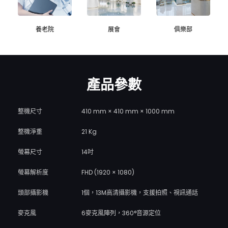
養老院
展會
俱樂部
產品參數
整機尺寸
410 mm × 410 mm × 1000 mm
整機淨重
21 Kg
螢幕尺寸
14吋
螢幕解析度
FHD (1920 × 1080)
頭部攝影機
1個，13M高清攝影機，支援拍照、視訊通話
麥克風
6麥克風陣列，360°音源定位