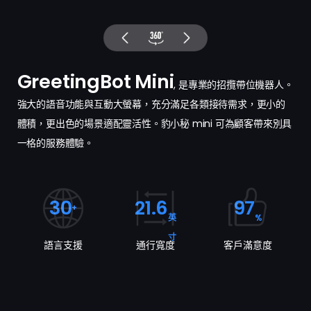
GreetingBot Mini
, 是專業的招攬帶位機器人。
強大的語音功能與互動大螢幕，充分滿足各類接待需求，更小的
體積，更出色的場景適配靈活性。豹小秘 mini 可為顧客帶來別具
一格的服務體驗。
30
21.6
97
+
英
%
寸
語言支援
通行寬度
客戶滿意度